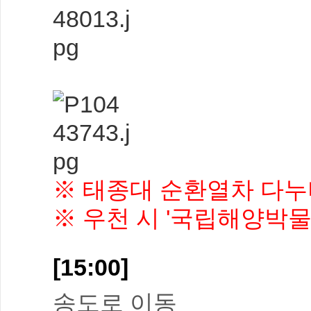
※ 태종대 순환열차 다누
※ 우천 시 '국립해양박물
[15:00]
송도로 이동