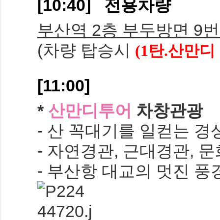
[10:40] 전용차량
부산역 2층 부두방면 9
(차량 탑승시
(1탄.산만디
[11:00]
*
산만디투어
차창관광
- 산 꼭대기를 일컫는 
- 자연경관, 근대경관, 
- 부산항 대교의 멋진 풍