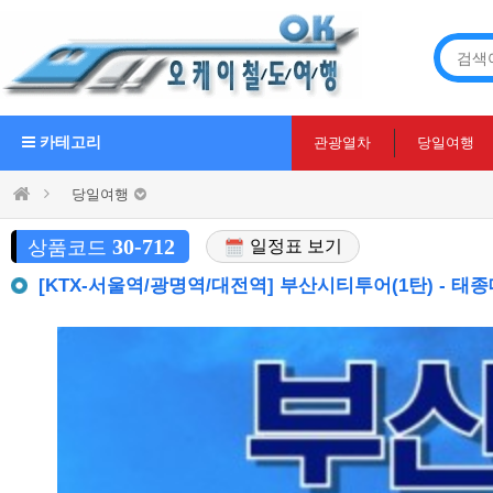
카테고리
관광열차
당일여행
당일여행
30-712
상품코드
일정표 보기
[KTX-서울역/광명역/대전역] 부산시티투어(1탄) -